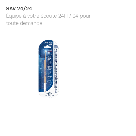
SAV 24/24
Équipe à votre écoute 24H / 24 pour
toute demande
Recharge d'encre bleue pour
Recharge d'encre noire 
Stylo Space Pen BULLET
Stylo Space Pen BULLET
Prix
Prix
9,60 €
9,60 €