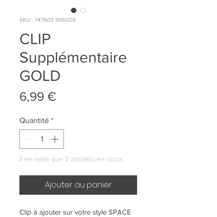
SKU : 747609 996029
CLIP
Supplémentaire
GOLD
Prix
6,99 €
Quantité
*
Il ne reste que 2 article(s) en stock
Ajouter au panier
Clip à ajouter sur votre style SPACE