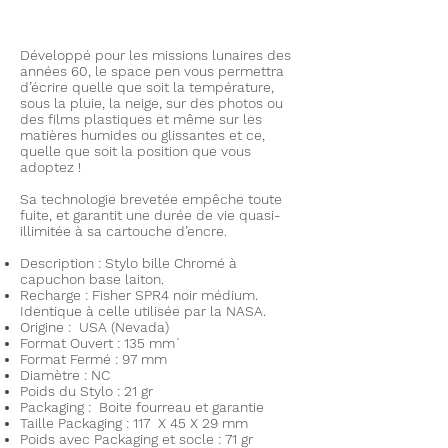
Développé pour les missions lunaires des
années 60, le space pen vous permettra
d’écrire quelle que soit la température,
sous la pluie, la neige, sur des photos ou
des films plastiques et même sur les
matières humides ou glissantes et ce,
quelle que soit la position que vous
adoptez !
Sa technologie brevetée empêche toute
fuite, et garantit une durée de vie quasi-
illimitée à sa cartouche d’encre.
Description : Stylo bille Chromé à
capuchon base laiton.
Recharge : Fisher SPR4 noir médium.
Identique à celle utilisée par la NASA.
Origine : USA (Nevada)
Format Ouvert : 135 mm`
Format Fermé : 97 mm
Diamètre : NC
Poids du Stylo : 21 gr
Packaging : Boite fourreau et garantie
Taille Packaging : 117 X 45 X 29 mm
Poids avec Packaging et socle : 71 gr