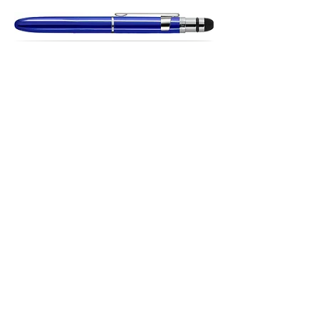
BG1CL /S Bleu
Abonnez-vous à notre liste de diffusion
E-mail
S'abonner
A PROPOS DE NOUS
EN SAVOIR PLUS ?