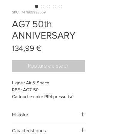
SKU : 747609998559
AG7 50th
ANNIVERSARY
Prix
134,99 €
Rupture de stock
Ligne : Air & Space
REF : AG7-50
Cartouche noire PR4 pressurisé
technologie Fisher
Couleur : Chrome + gravures
Histoire
Le 20 juillet, à 16 h 18 HAE, alors
Caractéristiques
que le monde entier retenait son